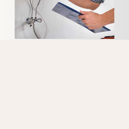
Vous recherchez un expert pas cher pour une intervention
détartrage sur Bierges ? N’hésitez pas à nous contacter.
Tous nos artisans chauffagistes ont de nombreuses
années d’expérience en détartrage d’appareils
Radson. La formation continue sur les dernières
méthodes de réparation des appareils Radson, fait