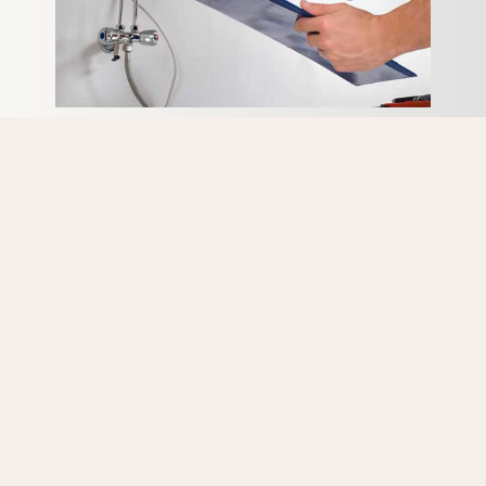
Vous recherchez un expert pas cher pour une intervention
détartrage sur Genval? N’hésitez pas à nous contacter.
Tous nos artisans chauffagistes ont de nombreuses
années d’expérience en détartrage d’appareils
Radson. La formation continue sur les dernières
méthodes de réparation des appareils Radson, fait
également partie du travail de tous nos
chauffagistes agréés.