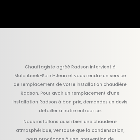
Chauffagiste agréé Radson intervient à
Molenbeek-Saint-Jean et vous rendre un service
de remplacement de votre installation chaudière
Radson. Pour avoir un remplacement d’une
installation Radson à bon prix, demandez un devis
détailler à notre entreprise.
Nous installons aussi bien une chaudière
atmosphérique, ventouse que la condensation,
nous procédons à une intervention de