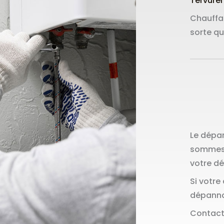
Tervure
Chauffag
sorte qu
Le dépan
sommes 
votre d
Si votre
dépannag
Contact