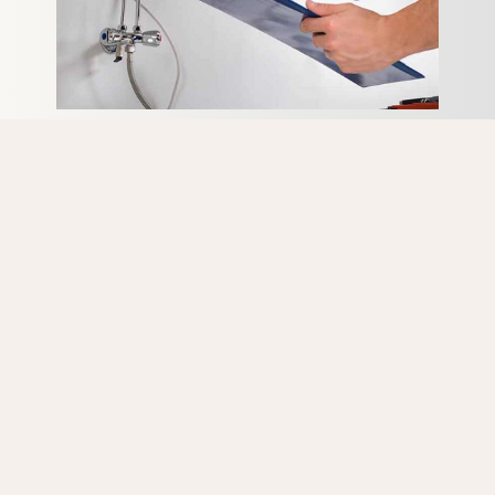
Vous recherchez un expert pas cher pour une intervention
détartrage sur Genval? N’hésitez pas à nous contacter.
Tous nos artisans chauffagistes ont de nombreuses
années d’expérience en détartrage d’appareils
Radson. La formation continue sur les dernières
méthodes de réparation des appareils Radson, fait
également partie du travail de tous nos
chauffagistes agréés.