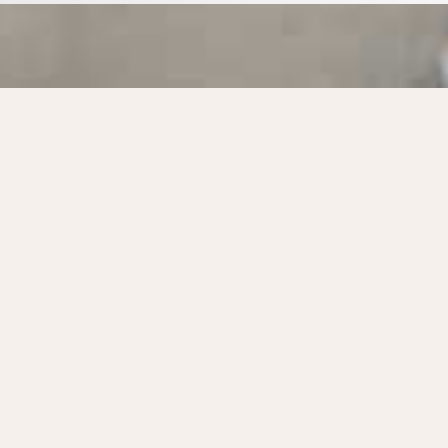
Nos chauffagistes connaissent parf
n sur les
d’une appareil Radson et sont capab