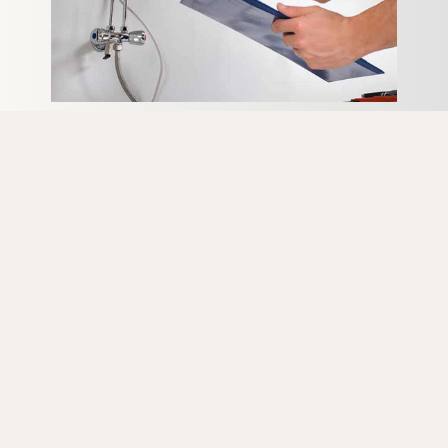
Vous recherchez un expert pas cher pour une intervention
détartrage sur Halle? N’hésitez pas à nous contacter.
Tous nos artisans chauffagistes ont de nombreuses
années d’expérience en détartrage d’appareils
Radson. La formation continue sur les dernières
méthodes de réparation des appareils Radson, fait
également partie du travail de tous nos